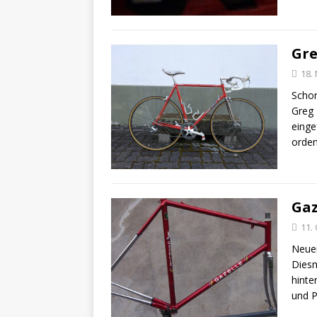
Gr
18.
Schon
Greg 
einge
orden
Gaz
11.
Neuer
Diesm
hinte
und P