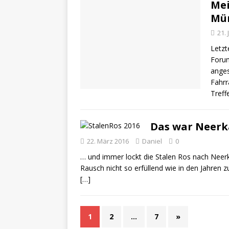
Mei
Mü
21. 
Letzt
Forum
anges
Fahrr
Treff
Das war Neerk
22. März 2016
Daniel
0
… und immer lockt die Stalen Ros nach Neer
Rausch nicht so erfüllend wie in den Jahren zu
[…]
1
2
…
7
»