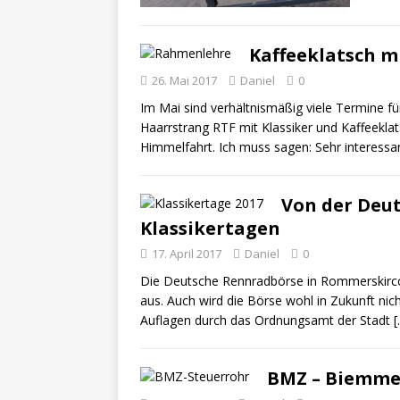
Kaffeeklatsch mi
26. Mai 2017
Daniel
0
Im Mai sind verhältnismäßig viele Termine fü
Haarrstrang RTF mit Klassiker und Kaffeeklat
Himmelfahrt. Ich muss sagen: Sehr interessa
Von der Deu
Klassikertagen
17. April 2017
Daniel
0
Die Deutsche Rennradbörse in Rommerskircch
aus. Auch wird die Börse wohl in Zukunft ni
Auflagen durch das Ordnungsamt der Stadt
[
BMZ – Biemmeze