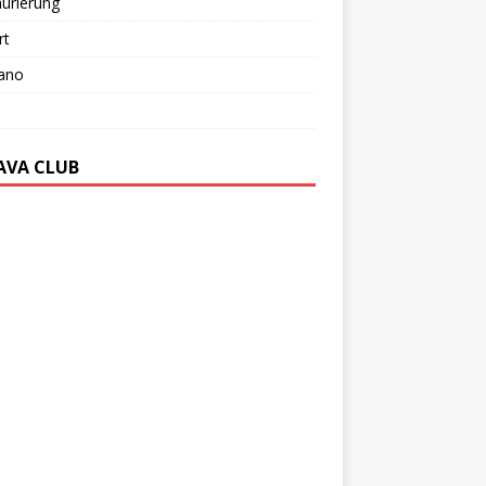
urierung
rt
ano
AVA CLUB