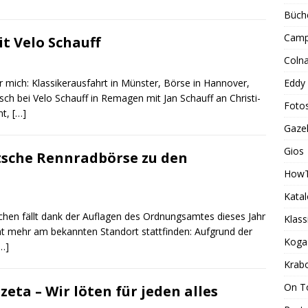
Büch
Camp
t Velo Schauff
Coln
Eddy
r mich: Klassikerausfahrt in Münster, Börse in Hannover,
sch bei Velo Schauff in Remagen mit Jan Schauff an Christi-
Foto
nt,
[…]
Gazel
Gios
tsche Rennradbörse zu den
How
Kata
en fällt dank der Auflagen des Ordnungsamtes dieses Jahr
Klass
cht mehr am bekannten Standort stattfinden: Aufgrund der
Koga
…]
Krab
On T
ta – Wir löten für jeden alles