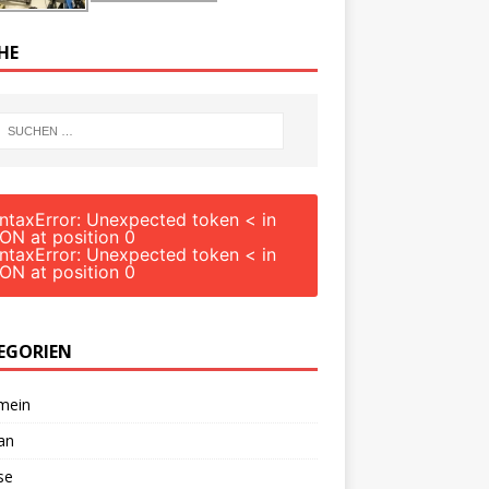
HE
ntaxError: Unexpected token < in
ON at position 0
ntaxError: Unexpected token < in
ON at position 0
EGORIEN
mein
an
se