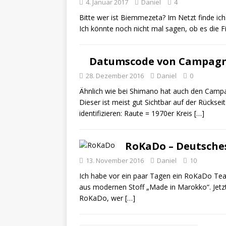
4. Januar 2017
Daniel
4
Bitte wer ist Biemmezeta? Im Netzt finde ic
Ich könnte noch nicht mal sagen, ob es die F
Datumscode von Campag
28. Dezember 2016
Daniel
0
Ähnlich wie bei Shimano hat auch den Camp
Dieser ist meist gut Sichtbar auf der Rückse
identifizieren: Raute = 1970er Kreis
[…]
RoKaDo – Deutsche
13. November 2016
Daniel
10
Ich habe vor ein paar Tagen ein RoKaDo Tea
aus modernen Stoff „Made in Marokko“. Jetzt
RoKaDo, wer
[…]