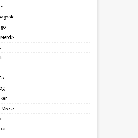
er
agnolo
ago
 Merckx
s
le
To
log
iker
-Miyata
o
our