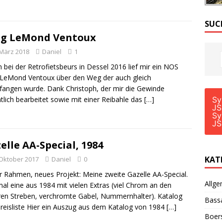
SUC
eg LeMond Ventoux
 März 2018
Daniel
1
 bei der Retrofietsbeurs in Dessel 2016 lief mir ein NOS
LeMond Ventoux über den Weg der auch gleich
fangen wurde. Dank Christoph, der mir die Gewinde
tlich bearbeitet sowie mit einer Reibahle das
[…]
Sy
JS
Sy
JS
elle AA-Special, 1984
KAT
 Oktober 2017
Daniel
0
 Rahmen, neues Projekt: Meine zweite Gazelle AA-Special.
Allge
al eine aus 1984 mit vielen Extras (viel Chrom an den
ren Streben, verchromte Gabel, Nummernhalter). Katalog
Bass
reisliste Hier ein Auszug aus dem Katalog von 1984
[…]
Boer