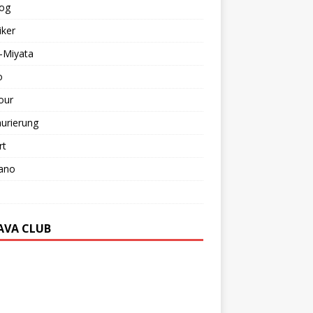
log
iker
-Miyata
o
our
urierung
rt
ano
AVA CLUB