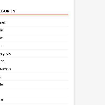
EGORIEN
mein
an
se
er
agnolo
ago
 Merckx
s
le
To