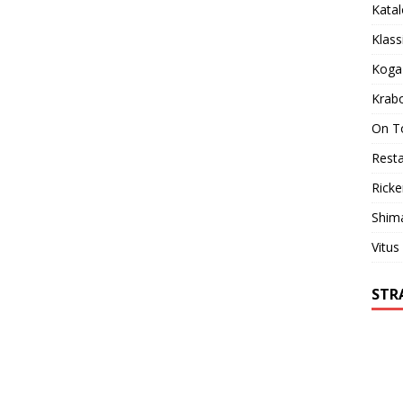
Kata
Klass
Koga
Krab
On T
Resta
Ricke
Shim
Vitus
STR