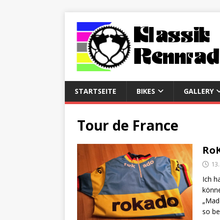
STARTSEITE
BIKES
GALLERY
Tour de France
RoK
13
Ich h
könne
„Made
so b