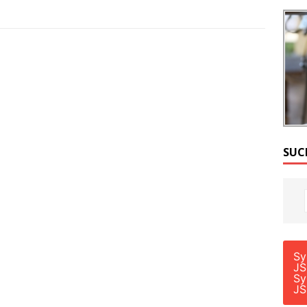
SUC
Sy
JS
Sy
JS