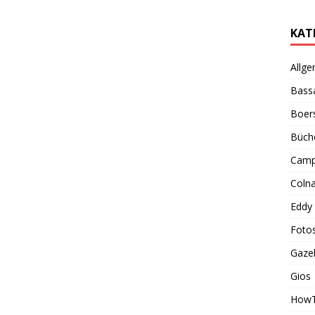
KAT
Allge
Bass
Boer
Büch
Camp
Coln
Eddy
Foto
Gazel
Gios
How