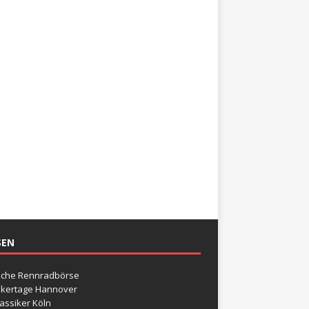
SEN
sche Rennradbörse
ikertage Hannover
assiker Köln