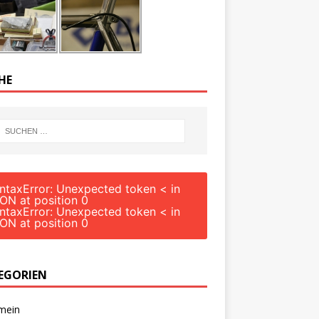
HE
ntaxError: Unexpected token < in
ON at position 0
ntaxError: Unexpected token < in
ON at position 0
EGORIEN
mein