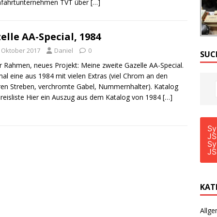
fahrtunternehmen TVT über
[…]
elle AA-Special, 1984
. Oktober 2017
Daniel
0
SUC
 Rahmen, neues Projekt: Meine zweite Gazelle AA-Special.
al eine aus 1984 mit vielen Extras (viel Chrom an den
ren Streben, verchromte Gabel, Nummernhalter). Katalog
reisliste Hier ein Auszug aus dem Katalog von 1984
[…]
Sy
JS
Sy
JS
KAT
Allge