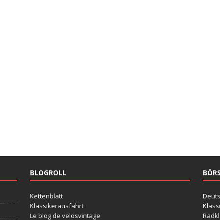
BLOGROLL
BÖR
Kettenblatt
Deut
Klassikerausfahrt
Klass
Le blog de velosvintage
Radkl