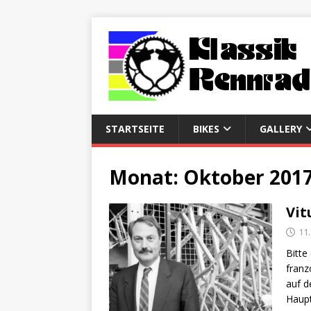
STARTSEITE
BIKES
GALLERY
Monat:
Oktober 201
Vit
11
Bitte
franz
auf d
Haupt