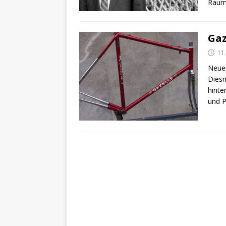
Raum
Gaz
11
Neuer
Diesm
hinte
und P