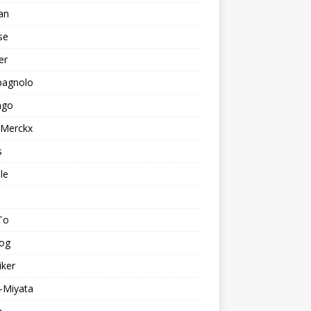
an
se
er
agnolo
ago
 Merckx
s
le
To
log
iker
-Miyata