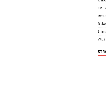
Krab
On T
Resta
Ricke
Shim
Vitus
STR