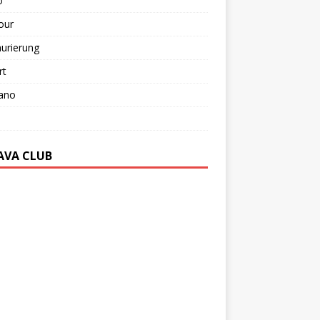
o
our
urierung
rt
ano
AVA CLUB