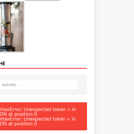
HE
ntaxError: Unexpected token < in
ON at position 0
ntaxError: Unexpected token < in
ON at position 0