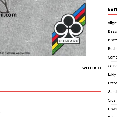
KAT
Allge
Bass
Boer
Büch
Camp
Coln
WEITER
Eddy
Foto
Gazel
Gios
How
.