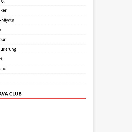
log
iker
-Miyata
o
our
urierung
rt
ano
AVA CLUB