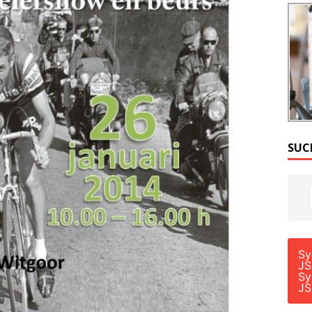
SUC
Sy
JS
Sy
JS