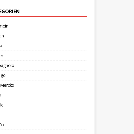
EGORIEN
mein
an
se
er
agnolo
ago
 Merckx
s
le
To