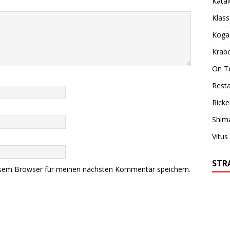
Kata
Klass
Koga
Krab
On T
Resta
Ricke
Shim
Vitus
STR
esem Browser für meinen nächsten Kommentar speichern.