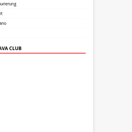
urierung
rt
ano
AVA CLUB