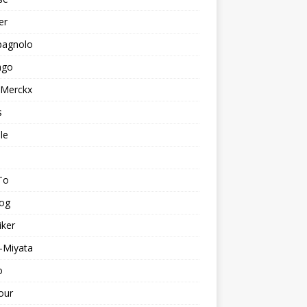
er
agnolo
ago
 Merckx
s
le
To
log
iker
-Miyata
o
our