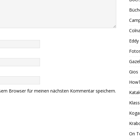
Büch
Camp
Coln
Eddy
Foto
Gazel
Gios
How
esem Browser für meinen nächsten Kommentar speichern.
Kata
Klass
Koga
Krab
On T