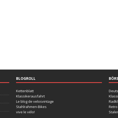
BLOGROLL
BÖR
Kettenblatt
Deut
Klassikerausfahrt
Klass
Le blog de velosvintage
Radkl
Stahlrahmen-Bikes
Retro
vive le vélo!
Stale