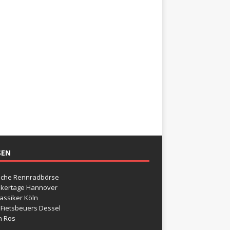
SEN
sche Rennradbörse
ikertage Hannover
assiker Köln
 Fietsbeuers Dessel
n Ros