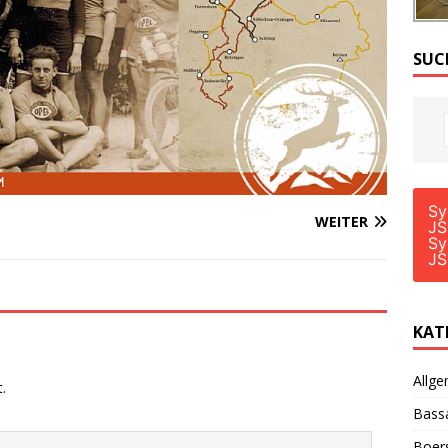
SUC
Sy
WEITER
JS
Sy
JS
KAT
Allge
.
Bass
Boer