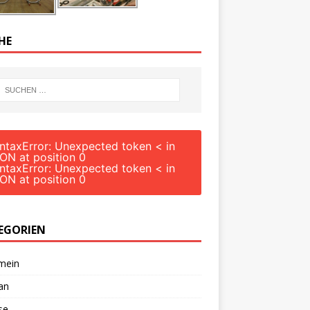
HE
ntaxError: Unexpected token < in
ON at position 0
ntaxError: Unexpected token < in
ON at position 0
EGORIEN
mein
an
se