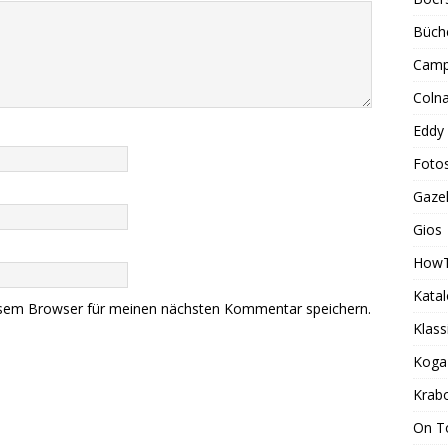
Büch
Camp
Coln
Eddy
Foto
Gazel
Gios
How
Kata
esem Browser für meinen nächsten Kommentar speichern.
Klass
Koga
Krab
On T