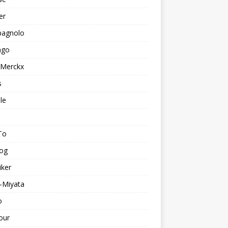
er
agnolo
ago
 Merckx
s
le
To
log
iker
-Miyata
o
our