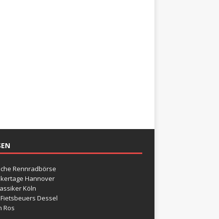
SEN
sche Rennradbörse
ikertage Hannover
assiker Köln
 Fietsbeuers Dessel
n Ros