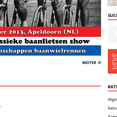
SUC
Sy
JS
WEITER
Sy
JS
KAT
Allge
.
Bass
Boer