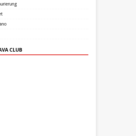
urierung
rt
ano
AVA CLUB