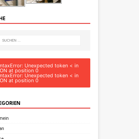
HE
ntaxError: Unexpected token < in
ON at position 0
ntaxError: Unexpected token < in
ON at position 0
EGORIEN
mein
an
se