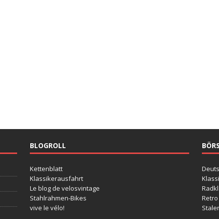
BLOGROLL
BÖR
Kettenblatt
Deut
Klassikerausfahrt
Klass
Le blog de velosvintage
Radkl
Stahlrahmen-Bikes
Retro
vive le vélo!
Stale