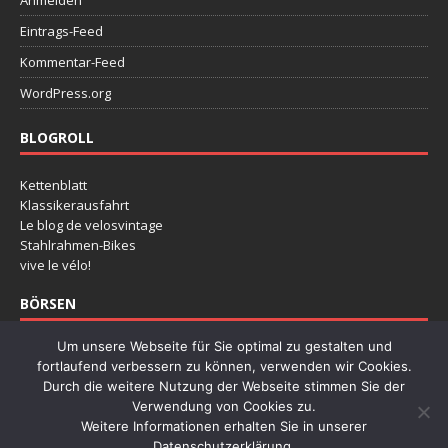
Eintrags-Feed
Kommentar-Feed
WordPress.org
BLOGROLL
Kettenblatt
Klassikerausfahrt
Le blog de velosvintage
Stahlrahmen-Bikes
vive le vélo!
BÖRSEN
Um unsere Webseite für Sie optimal zu gestalten und
Deutsche Rennradbörse
fortlaufend verbessern zu können, verwenden wir Cookies.
Klassikertage Hannover
Durch die weitere Nutzung der Webseite stimmen Sie der
Radklassiker Köln
Verwendung von Cookies zu.
Retro Fietsbeuers Dessel
Weitere Informationen erhalten Sie in unserer
Stalen Ros
Datenschutzerklärung.