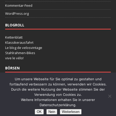
Kommentar-Feed
WordPress.org
BLOGROLL
Kettenblatt
Klassikerausfahrt
Le blog de velosvintage
Stahlrahmen-Bikes
vive le vélo!
BÖRSEN
Um unsere Webseite für Sie optimal zu gestalten und
Deutsche Rennradbörse
fortlaufend verbessern zu können, verwenden wir Cookies.
Klassikertage Hannover
Durch die weitere Nutzung der Webseite stimmen Sie der
Radklassiker Köln
Verwendung von Cookies zu.
Retro Fietsbeuers Dessel
Weitere Informationen erhalten Sie in unserer
Stalen Ros
Datenschutzerklärung.
OK
Nein
Weiterlesen
Copyright © 2026 | WordPress Theme von
MH Themes