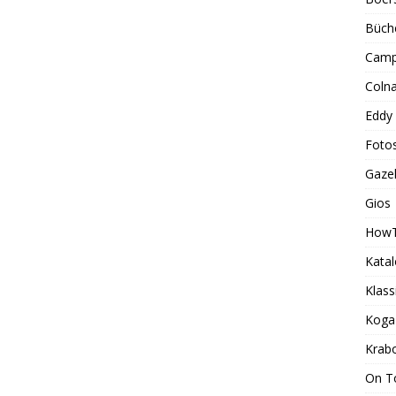
Büch
Camp
Coln
Eddy
Foto
Gazel
Gios
How
Kata
Klass
Koga
Krab
On T