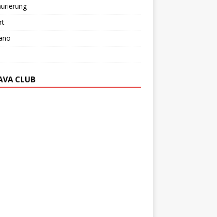
urierung
rt
ano
AVA CLUB