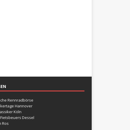
SEN
sche Rennradbörse
ikertage Hannover
assiker Köln
 Fietsbeuers Dessel
n Ros