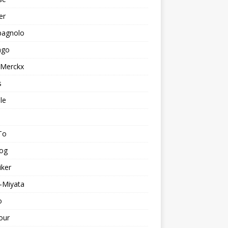
er
agnolo
ago
 Merckx
s
le
To
log
iker
-Miyata
o
our