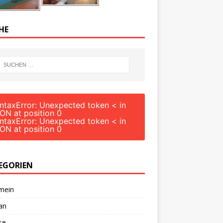
HE
ntaxError: Unexpected token < in
ON at position 0
ntaxError: Unexpected token < in
ON at position 0
EGORIEN
mein
an
se