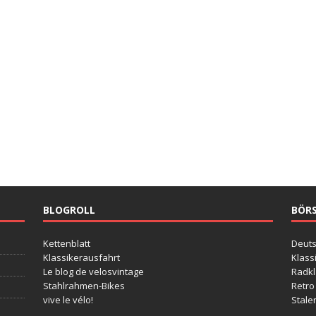
BLOGROLL
BÖR
Kettenblatt
Deut
Klassikerausfahrt
Klass
Le blog de velosvintage
Radkl
Stahlrahmen-Bikes
Retro
vive le vélo!
Stale