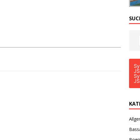
SUC
Sy
JS
Sy
JS
KAT
Allge
Bass
Boer