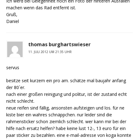
Ich werd bei Gelegenheit noch ein Foto der hinteren Ausfallen
machen wenn das Rad entfernt ist.
Gruß,
Daniel
thomas burghartswieser
11. JULI 2012 UM 21:35 UHR
servus
besitze seit kurzem ein pro am. schätze mal baujahr anfang
der 80´er.
nach einer großen reinigung und politur, ist der zustand echt
nicht schlecht.
neue reifen sind fällig, ansonsten aufsteigen und los. für ne
kiste bier ein wahres schnäppchen. nur leider sind die
rahmensticker schon ziemlich schlecht. wer kann mir bei der
hilfe nach ersatz helfen? habe keine lust 12-, 13 euro für ein
paar sticker zu bezahlen. eine e-mail-adresse von koga konnte