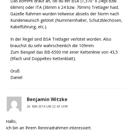
Das kommt drauf an, ob du ein BSA (1,370“ x 24tpi bzw.
68mm) oder ITA (36mm x 24 bzw. 70mm) Tretlager hast.
Gazelle Rahmen wurden teilweise abseits der Norm nach
Kundenwunsch gelötet (Nummernhalter, Schutzblechösen,
Kabelführung, etc.).
In der Regel sind BSA Tretlager verlötet worden. Also
brauchst du sehr wahrscheinlich die 109mm.
Zum Beispiel das BB-6500 mit einer Kettenlinie von 43,5
(9fach und Doppeltes Kettenblatt).
Gruß
Daniel
Benjamin Witzke
26. MAI 2014 UM 22:43 UHR
Hallo,
Ich bin an Ihrem Rennradrahmen interessiert.