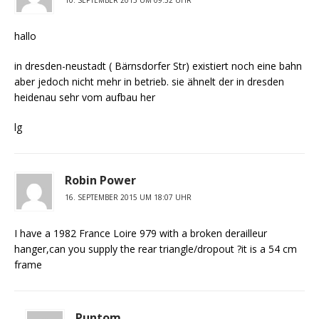
10. SEPTEMBER 2015 UM 09:32 UHR
hallo
in dresden-neustadt ( Bärnsdorfer Str) existiert noch eine bahn
aber jedoch nicht mehr in betrieb. sie ähnelt der in dresden
heidenau sehr vom aufbau her
lg
Robin Power
16. SEPTEMBER 2015 UM 18:07 UHR
I have a 1982 France Loire 979 with a broken derailleur
hanger,can you supply the rear triangle/dropout ?it is a 54 cm
frame
Puntom