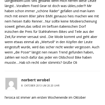
übrigbleiben.Gott seis gedankt denn mich nerfen diese Leute
längst…Vorallem Fixed Gear ist doch was übles,oder?! Mir
haben schon immer „schöne Räder“ gefallen und man kann
mich mit einem 80er Jahre BMX genauso heis machen wie mit
nem heisen Itallo Renner…Nur sollte keine Modeerscheinung
soweit gehen,das selbst im tieftsen italienischen Dorf
inzischen die Preis für Stahlrahmen-Bikes und Teile aus der
Zeit,für immer versaut sind…Die Mode kommt und geht aber
wenn etwas einmal als „Wertvoll“ in den Köpfen der Leute
eingestuft wurde, wird das sicher nicht wieder vergessen. Auch
wenn „die Poser“ längst nen neuen Trend gefunden haben,
zahlen wir noch dafür das jeder ein Oldschool Bike haben
musste….Hab ich recht oder stimmts? Grüße Oli
norbert wrobel
8. OKTOBER 2013 UM 20:20 UHR
l’eroica ist immer am ersten Wochenende im Oktober