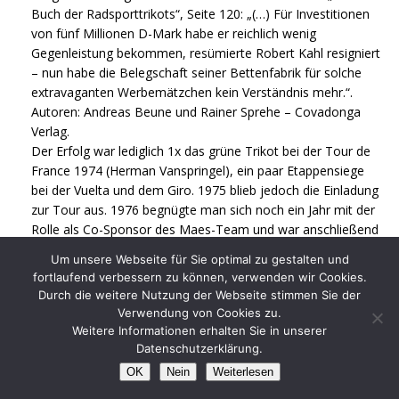
Buch der Radsporttrikots“, Seite 120: „(…) Für Investitionen
von fünf Millionen D-Mark habe er reichlich wenig
Gegenleistung bekommen, resümierte Robert Kahl resigniert
– nun habe die Belegschaft seiner Bettenfabrik für solche
extravaganten Werbemätzchen kein Verständnis mehr.“.
Autoren: Andreas Beune und Rainer Sprehe – Covadonga
Verlag.
Der Erfolg war lediglich 1x das grüne Trikot bei der Tour de
France 1974 (Herman Vanspringel), ein paar Etappensiege
bei der Vuelta und dem Giro. 1975 blieb jedoch die Einladung
zur Tour aus. 1976 begnügte man sich noch ein Jahr mit der
Rolle als Co-Sponsor des Maes-Team und war anschließend
nur noch Geschichte…
Um unsere Webseite für Sie optimal zu gestalten und
Ich habe die Quelle im Beitrag oben ergänzt.
fortlaufend verbessern zu können, verwenden wir Cookies.
Durch die weitere Nutzung der Webseite stimmen Sie der
Verwendung von Cookies zu.
Weitere Informationen erhalten Sie in unserer
GUDRUN TUPS
Datenschutzerklärung.
7. AUGUST 2018 UM 05:43 UHR
OK
Nein
Weiterlesen