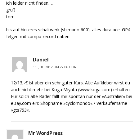
ich leider nicht finden….
gruß
tom
bis auf hinteres schaltwerk (shimano 600), alles dura ace. GP4
felgen mit campa-record naben.
Daniel
11. JULI 2012 UM 22:06 UHR
12/13,-€ ist aber ein sehr guter Kurs. Alte Aufkleber wirst du
auch nicht mehr bei Koga Miyata (www.koga.com) erhalten.
Für solch alte Räder fällt mir spontan nur der »Australier« bei
eBay.com ein: Shopname »cyclomondo« / Verkäufername
»gts753«.
Mr WordPress