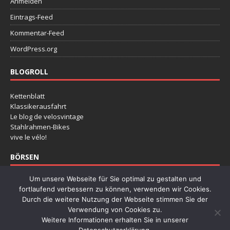
Anmelden
Eintrags-Feed
Kommentar-Feed
WordPress.org
BLOGROLL
Kettenblatt
Klassikerausfahrt
Le blog de velosvintage
Stahlrahmen-Bikes
vive le vélo!
BÖRSEN
Um unsere Webseite für Sie optimal zu gestalten und
Deutsche Rennradbörse
fortlaufend verbessern zu können, verwenden wir Cookies.
Klassikertage Hannover
Durch die weitere Nutzung der Webseite stimmen Sie der
Radklassiker Köln
Verwendung von Cookies zu.
Retro Fietsbeuers Dessel
Weitere Informationen erhalten Sie in unserer
Stalen Ros