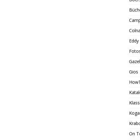
Büch
Camp
Coln
Eddy
Foto
Gazel
Gios
How
Kata
Klass
Koga
Krab
On T