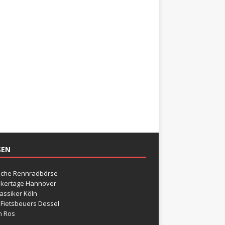
SEN
sche Rennradbörse
ikertage Hannover
assiker Köln
 Fietsbeuers Dessel
n Ros