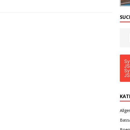
SUC
Sy
JS
Sy
JS
KAT
Allge
Bass
Boer