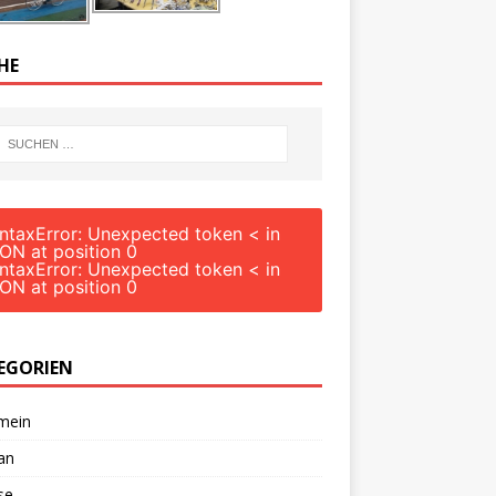
HE
ntaxError: Unexpected token < in
ON at position 0
ntaxError: Unexpected token < in
ON at position 0
EGORIEN
mein
an
se