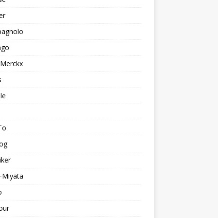
er
agnolo
ago
 Merckx
s
le
To
log
iker
-Miyata
o
our