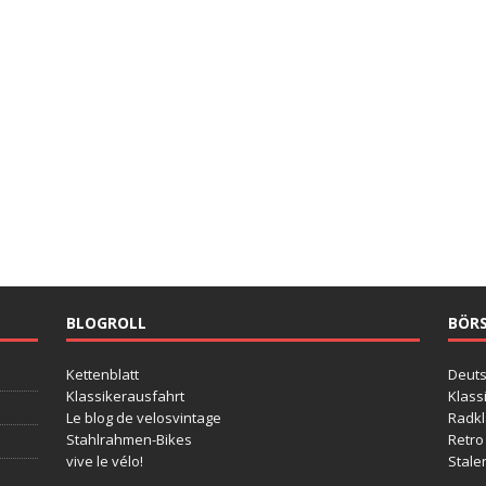
BLOGROLL
BÖR
Kettenblatt
Deut
Klassikerausfahrt
Klass
Le blog de velosvintage
Radkl
Stahlrahmen-Bikes
Retro
vive le vélo!
Stale