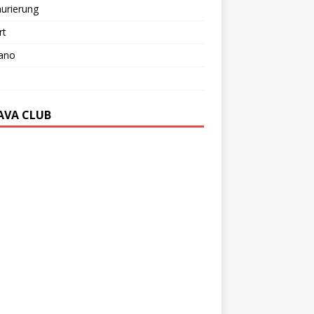
urierung
rt
ano
AVA CLUB