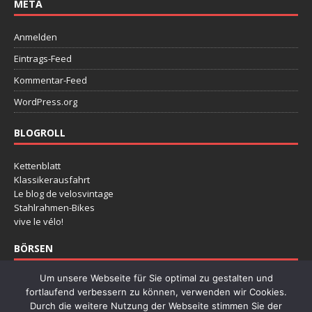
META
Anmelden
Eintrags-Feed
Kommentar-Feed
WordPress.org
BLOGROLL
Kettenblatt
Klassikerausfahrt
Le blog de velosvintage
Stahlrahmen-Bikes
vive le vélo!
BÖRSEN
Um unsere Webseite für Sie optimal zu gestalten und
Deutsche Rennradbörse
fortlaufend verbessern zu können, verwenden wir Cookies.
Klassikertage Hannover
Durch die weitere Nutzung der Webseite stimmen Sie der
Radklassiker Köln